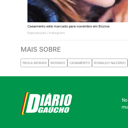
Casamento está marcado para novembro em Búzios
Reprodução / Instagram
MAIS SOBRE
PAULA MORAIS
NOIVADO
CASAMENTO
RONALDO NAZÁRIO
No 
mui