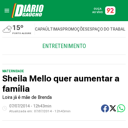
OUÇA
AO VIVO
15º
CAPA
ÚLTIMAS
PROMOÇÕES
ESPAÇO DO TRABAL
PORTO ALEGRE
ENTRETENIMENTO
MATERNIDADE
Sheila Mello quer aumentar a
família
Loira já é mãe de Brenda
07/07/2014 - 12h43min
Atualizada em:
07/07/2014 - 12h43min