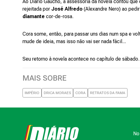
Ao Diário Gaúcho, a assessoria da novela contou que
rejeitada por
José Alfredo
(Alexandre Nero) ao pedi
diamante
cor-de-rosa.
Cora some, então, para passar uns dias num spa e vol
mude de ideia, mas isso não vai ser nada fácil...
Seu retorno à novela acontece no capítulo de sábado.
MAIS SOBRE
IMPÉRIO
DRICA MORAES
CORA
RETRATOS DA FAMA
No 