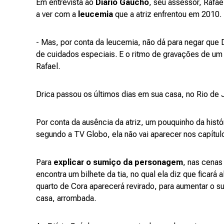
Em entrevista ao
Diário Gaúcho
, seu assessor, Rafae
a ver com a
leucemia
que a atriz enfrentou em 2010.
- Mas, por conta da leucemia, não dá para negar qu
de cuidados especiais. E o ritmo de gravações de um 
Rafael.
Drica passou os últimos dias em sua casa, no Rio de 
Por conta da ausência da atriz, um pouquinho da histó
segundo a TV Globo, ela não vai aparecer nos capítulo
Para
explicar o sumiço da personagem
, nas cenas 
encontra um bilhete da tia, no qual ela diz que ficará 
quarto de Cora aparecerá revirado, para aumentar o 
casa, arrombada.