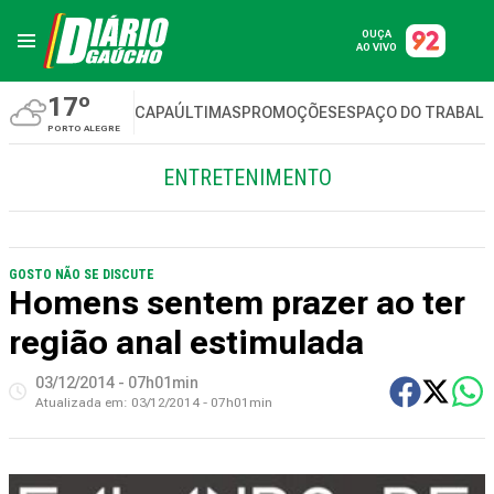
OUÇA
AO VIVO
17º
CAPA
ÚLTIMAS
PROMOÇÕES
ESPAÇO DO TRABAL
PORTO ALEGRE
ENTRETENIMENTO
GOSTO NÃO SE DISCUTE
Homens sentem prazer ao ter
região anal estimulada
03/12/2014 - 07h01min
Atualizada em:
03/12/2014 - 07h01min