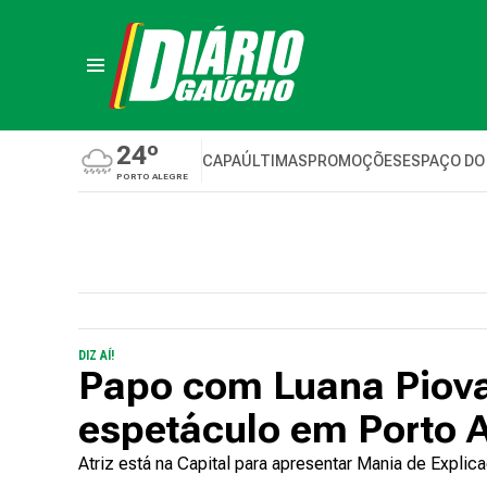
24º
CAPA
ÚLTIMAS
PROMOÇÕES
ESPAÇO DO
PORTO ALEGRE
DIZ AÍ!
Papo com Luana Piova
espetáculo em Porto 
Atriz está na Capital para apresentar Mania de Explic