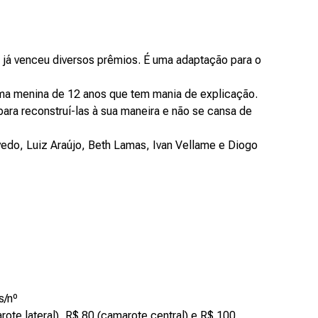
 já venceu diversos prêmios. É uma adaptação para o
, uma menina de 12 anos que tem mania de explicação.
 para reconstruí-las à sua maneira e não se cansa de
edo, Luiz Araújo, Beth Lamas, Ivan Vellame e Diogo
s/nº
arote lateral), R$ 80 (camarote central) e R$ 100