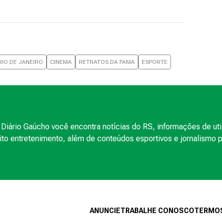
RIO DE JANEIRO
CINEMA
RETRATOS DA FAMA
ESPORTE
Diário Gaúcho você encontra notícias do RS, informações de uti
to entretenimento, além de conteúdos esportivos e jornalismo po
ANUNCIE
TRABALHE CONOSCO
TERMOS