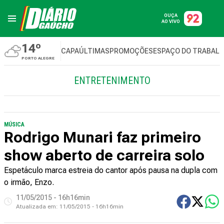
OUÇA
AO VIVO
14º
CAPA
ÚLTIMAS
PROMOÇÕES
ESPAÇO DO TRABAL
PORTO ALEGRE
ENTRETENIMENTO
MÚSICA
Rodrigo Munari faz primeiro
show aberto de carreira solo
Espetáculo marca estreia do cantor após pausa na dupla com
o irmão, Enzo.
11/05/2015 - 16h16min
Atualizada em:
11/05/2015 - 16h16min