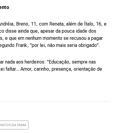
ento
Andréia, Breno, 11, com Renata, além de Ítalo, 16, e
ico disse ainda que, apesar da pouca idade dos
rros, e que em nenhum momento se recusou a pagar
gundo Frank, "por lei, não mais seria obrigado".
tar nada aos herdeiros: "Educação, sempre nas
i faltar... Amor, carinho, presença, orientação de
RATOS DA FAMA