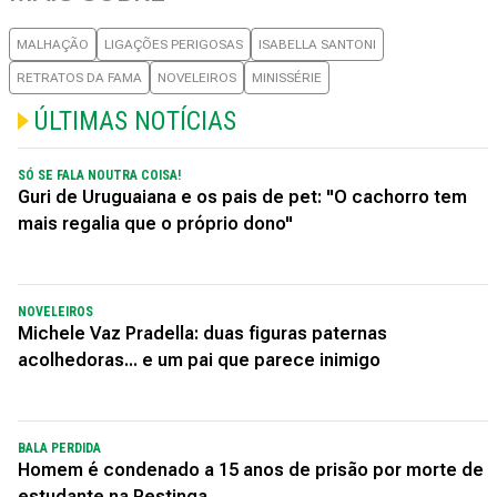
MALHAÇÃO
LIGAÇÕES PERIGOSAS
ISABELLA SANTONI
RETRATOS DA FAMA
NOVELEIROS
MINISSÉRIE
ÚLTIMAS NOTÍCIAS
SÓ SE FALA NOUTRA COISA!
Guri de Uruguaiana e os pais de pet: "O cachorro tem
mais regalia que o próprio dono"
NOVELEIROS
Michele Vaz Pradella: duas figuras paternas
acolhedoras... e um pai que parece inimigo
BALA PERDIDA
Homem é condenado a 15 anos de prisão por morte de
estudante na Restinga