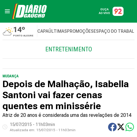
OUÇA
AO VIVO
14º
CAPA
ÚLTIMAS
PROMOÇÕES
ESPAÇO DO TRABAL
PORTO ALEGRE
ENTRETENIMENTO
MUDANÇA
Depois de Malhação, Isabella
Santoni vai fazer cenas
quentes em minissérie
Atriz de 20 anos é considerada uma das revelações de 2014
15/07/2015 - 11h03min
Atualizada em:
15/07/2015 - 11h03min