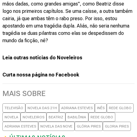
mãos dadas, como grandes amigas", como Beatriz disse
logo nos primeiros capítulos. Se uma caísse, a outra também
cairia, já que ambas têm o rabo preso. Por isso, estou
apostando em uma tragédia dupla. Aliás, não seria nenhuma
tragédia se duas pilantras como elas se despedissem do
mundo da ficção, né?
Leia outras notícias do Noveleiros
Curta nossa página no Facebook
MAIS SOBRE
TELEVISÃO
NOVELA DAS 21H
ADRIANA ESTEVES
INÊS
REDE GLOBO
NOVELA
NOVELEIROS
BEATRIZ
BABILÔNIA
REDE GLOBO
ADRIANA ESTEVES
NOVELA DAS NOVE
GLÓRIA PIRES
GLORIA PIRES