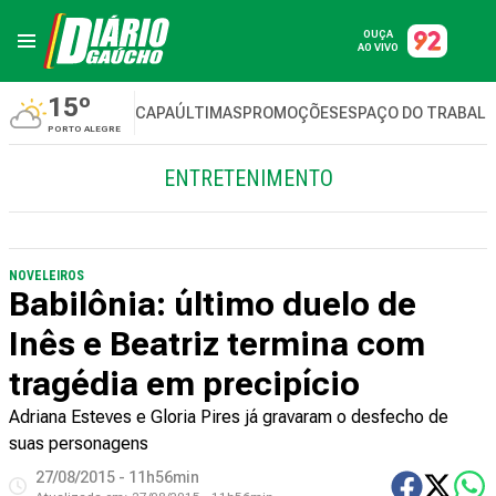
OUÇA
AO VIVO
15º
CAPA
ÚLTIMAS
PROMOÇÕES
ESPAÇO DO TRABAL
PORTO ALEGRE
ENTRETENIMENTO
NOVELEIROS
Babilônia: último duelo de
Inês e Beatriz termina com
tragédia em precipício
Adriana Esteves e Gloria Pires já gravaram o desfecho de
suas personagens
27/08/2015 - 11h56min