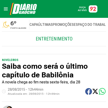
OUÇA
AO VIVO
6º
CAPA
ÚLTIMAS
PROMOÇÕES
ESPAÇO DO TRABAL
PORTO ALEGRE
ENTRETENIMENTO
NOVELEIROS
Saiba como será o último
capítulo de Babilônia
A novela chega ao fim nesta sexta-feira, dia 28
28/08/2015 - 12h44min
Atualizada em:
28/08/2015 - 12h44min