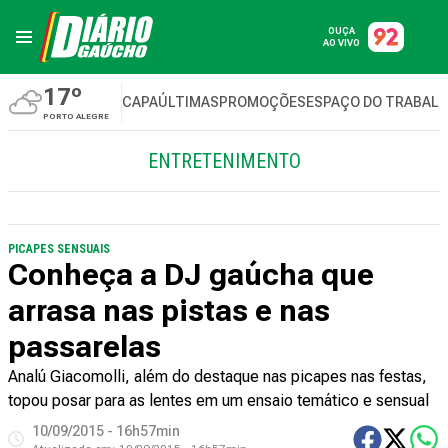
OUÇA
AO VIVO
17º
CAPA
ÚLTIMAS
PROMOÇÕES
ESPAÇO DO TRABAL
PORTO ALEGRE
ENTRETENIMENTO
PICAPES SENSUAIS
Conheça a DJ gaúcha que
arrasa nas pistas e nas
passarelas
Analú Giacomolli, além do destaque nas picapes nas festas,
topou posar para as lentes em um ensaio temático e sensual
10/09/2015 - 16h57min