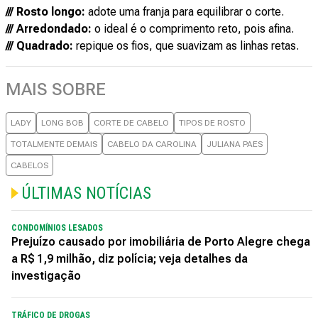
/// Rosto longo:
adote uma franja para equilibrar o corte.
/// Arredondado:
o ideal é o comprimento reto, pois afina.
/// Quadrado:
repique os fios, que suavizam as linhas retas.
MAIS SOBRE
LADY
LONG BOB
CORTE DE CABELO
TIPOS DE ROSTO
TOTALMENTE DEMAIS
CABELO DA CAROLINA
JULIANA PAES
CABELOS
ÚLTIMAS NOTÍCIAS
CONDOMÍNIOS LESADOS
Prejuízo causado por imobiliária de Porto Alegre chega
a R$ 1,9 milhão, diz polícia; veja detalhes da
investigação
TRÁFICO DE DROGAS