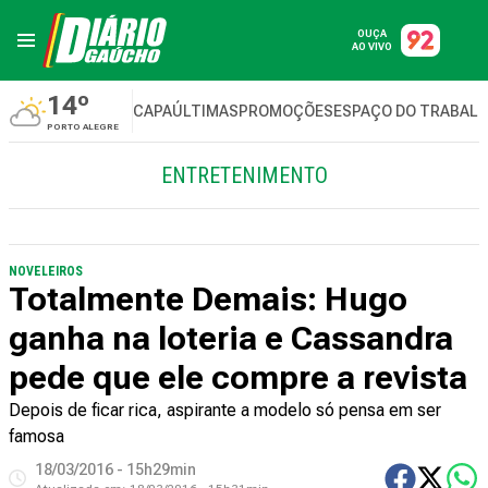
OUÇA
AO VIVO
14º
CAPA
ÚLTIMAS
PROMOÇÕES
ESPAÇO DO TRABAL
PORTO ALEGRE
ENTRETENIMENTO
NOVELEIROS
Totalmente Demais: Hugo
ganha na loteria e Cassandra
pede que ele compre a revista
Depois de ficar rica, aspirante a modelo só pensa em ser
famosa
18/03/2016 - 15h29min