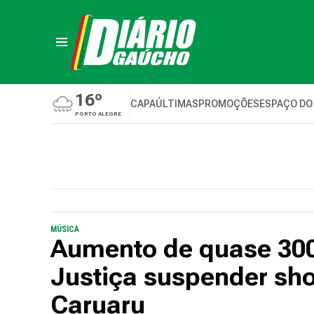
16º
CAPA
ÚLTIMAS
PROMOÇÕES
ESPAÇO DO
PORTO ALEGRE
MÚSICA
Aumento de quase 300
Justiça suspender sh
Caruaru