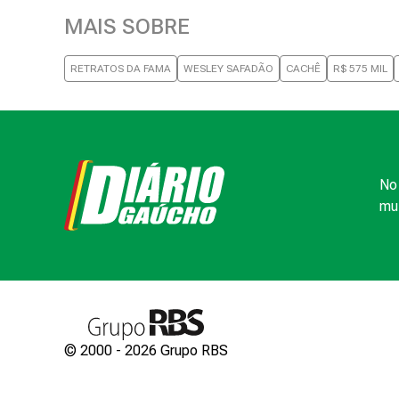
MAIS SOBRE
RETRATOS DA FAMA
WESLEY SAFADÃO
CACHÊ
R$ 575 MIL
No 
mui
© 2000 -
2026
Grupo RBS