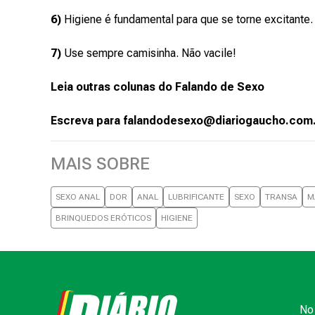
6)
Higiene é fundamental para que se torne excitante.
7)
Use sempre camisinha. Não vacile!
Leia outras colunas do Falando de Sexo
Escreva para falandodesexo@diariogaucho.com
MAIS SOBRE
SEXO ANAL
DOR
ANAL
LUBRIFICANTE
SEXO
TRANSA
M
BRINQUEDOS ERÓTICOS
HIGIENE
No 