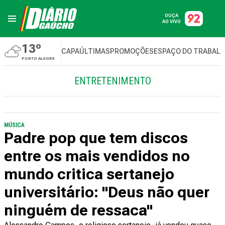
OUÇA
AO VIVO
13º
CAPA
ÚLTIMAS
PROMOÇÕES
ESPAÇO DO TRABAL
PORTO ALEGRE
ENTRETENIMENTO
MÚSICA
Padre pop que tem discos
entre os mais vendidos no
mundo critica sertanejo
universitário: "Deus não quer
ninguém de ressaca"