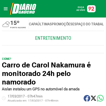
OUÇA
AO VIVO
15º
CAPA
ÚLTIMAS
PROMOÇÕES
ESPAÇO DO TRABAL
PORTO ALEGRE
ENTRETENIMENTO
CIÚME?
Carro de Carol Nakamura é
monitorado 24h pelo
namorado
Aislan instalou um GPS no automóvel da amada
17/03/2017 - 07h47min
Atualizada em:
17/03/2017 - 07h48min