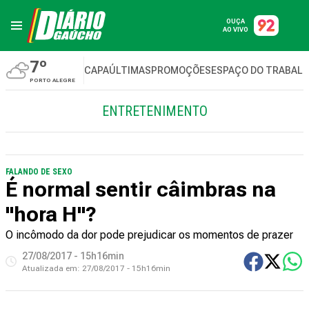
OUÇA
AO VIVO
7º
CAPA
ÚLTIMAS
PROMOÇÕES
ESPAÇO DO TRABAL
PORTO ALEGRE
ENTRETENIMENTO
FALANDO DE SEXO
É normal sentir câimbras na
"hora H"?
O incômodo da dor pode prejudicar os momentos de prazer
27/08/2017 - 15h16min
Atualizada em:
27/08/2017 - 15h16min