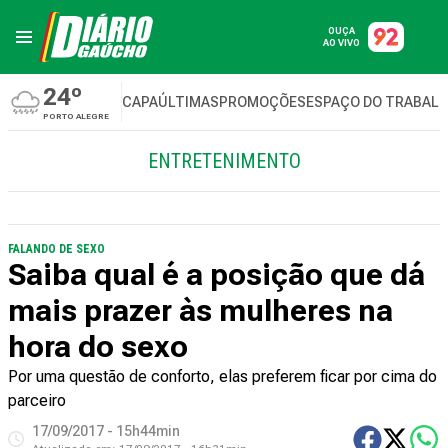
OUÇA
AO VIVO
24º
CAPA
ÚLTIMAS
PROMOÇÕES
ESPAÇO DO TRABAL
PORTO ALEGRE
ENTRETENIMENTO
FALANDO DE SEXO
Saiba qual é a posição que dá
mais prazer às mulheres na
hora do sexo
Por uma questão de conforto, elas preferem ficar por cima do
parceiro
17/09/2017 - 15h44min