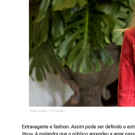
João Cotta / TV Globo
Extravagante e fashion. Assim pode ser definido o es
Pega
. A malandra que o público aprendeu a amar pas