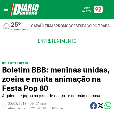
OUÇA
AO VIVO
25º
CAPA
ÚLTIMAS
PROMOÇÕES
ESPAÇO DO TRABAL
PORTO ALEGRE
ENTRETENIMENTO
BIG TRETAS BRASIL
Boletim BBB: meninas unidas,
zoeira e muita animação na
Festa Pop 80
A galera se jogou na pista de dança...e no chão da casa
22/03/2018 - 09h21min
Atualizada em:
22/03/2018 - 09h23min