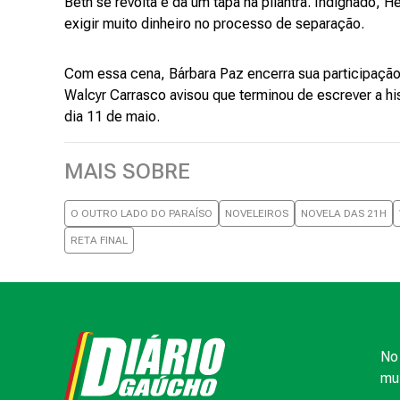
Beth se revolta e dá um tapa na pilantra. Indignado, 
exigir muito dinheiro no processo de separação.
Com essa cena, Bárbara Paz encerra sua participação da
Walcyr Carrasco avisou que terminou de escrever a his
dia 11 de maio.
MAIS SOBRE
O OUTRO LADO DO PARAÍSO
NOVELEIROS
NOVELA DAS 21H
RETA FINAL
No 
mui