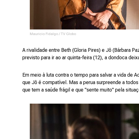
Mauricio Fidalgo / TV Globo
A rivalidade entre Beth (Gloria Pires) e Jô (Bárbara P
previsto para ir ao ar quinta-feira (12), a dondoca dei
Em meio à luta contra o tempo para salvar a vida de Ad
que Jô é compatível. Mas a perua surpreende a todos e
que tem a saúde frágil e que "sente muito" pela situa