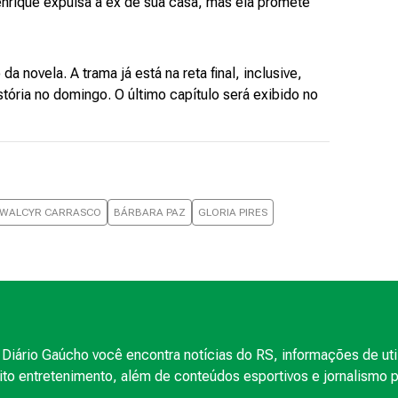
Henrique expulsa a ex de sua casa, mas ela promete
 novela. A trama já está na reta final, inclusive,
tória no domingo. O último capítulo será exibido no
WALCYR CARRASCO
BÁRBARA PAZ
GLORIA PIRES
Diário Gaúcho você encontra notícias do RS, informações de uti
to entretenimento, além de conteúdos esportivos e jornalismo po