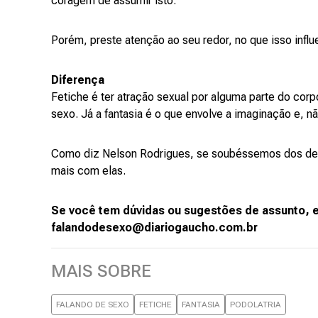
coragem de assumir isto.
Porém, preste atenção ao seu redor, no que isso infl
Diferença
Fetiche é ter atração sexual por alguma parte do cor
sexo. Já a fantasia é o que envolve a imaginação e, 
Como diz Nelson Rodrigues, se soubéssemos dos deta
mais com elas.
Se você tem dúvidas ou sugestões de assunto, 
falandodesexo@diariogaucho.com.br
MAIS SOBRE
FALANDO DE SEXO
FETICHE
FANTASIA
PODOLATRIA