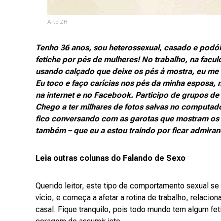
Arte ZH
Tenho 36 anos, sou heterossexual, casado e podól
fetiche por pés de mulheres! No trabalho, na facul
usando calçado que deixe os pés à mostra, eu me 
Eu toco e faço carícias nos pés da minha esposa, 
na internet e no Facebook. Participo de grupos de
Chego a ter milhares de fotos salvas no computado
fico conversando com as garotas que mostram os s
também – que eu a estou traindo por ficar admiran
Leia outras colunas do Falando de Sexo
Querido leitor, este tipo de comportamento sexual s
vício, e começa a afetar a rotina de trabalho, relaci
casal. Fique tranquilo, pois todo mundo tem algum f