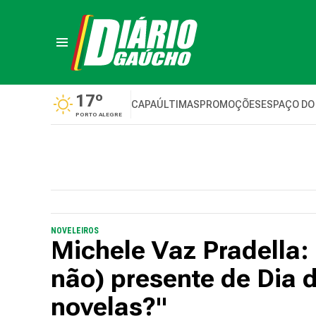
17º
CAPA
ÚLTIMAS
PROMOÇÕES
ESPAÇO DO
PORTO ALEGRE
NOVELEIROS
Michele Vaz Pradella
não) presente de Dia
novelas?"