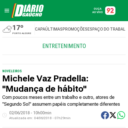
OUÇA
AO VIVO
17º
CAPA
ÚLTIMAS
PROMOÇÕES
ESPAÇO DO TRABAL
PORTO ALEGRE
ENTRETENIMENTO
NOVELEIROS
Michele Vaz Pradella:
"Mudança de hábito"
Com poucos meses entre um trabalho e outro, atores de
"Segundo Sol" assumem papéis completamente diferentes
02/06/2018 - 10h00min
Atualizada em:
04/06/2018 - 07h29min