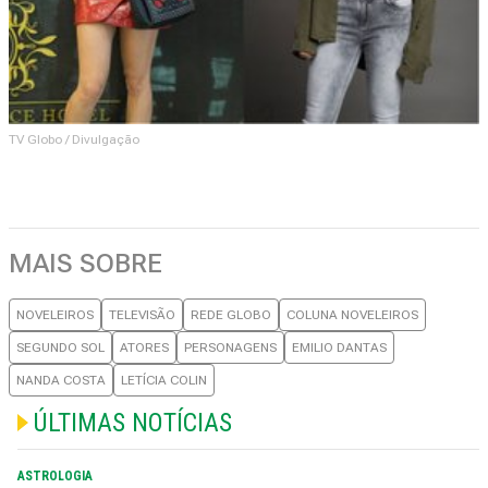
TV Globo / Divulgação
MAIS SOBRE
NOVELEIROS
TELEVISÃO
REDE GLOBO
COLUNA NOVELEIROS
SEGUNDO SOL
ATORES
PERSONAGENS
EMILIO DANTAS
NANDA COSTA
LETÍCIA COLIN
ÚLTIMAS NOTÍCIAS
ASTROLOGIA