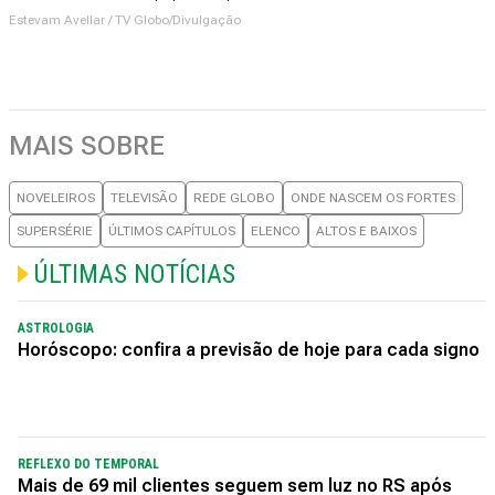
Estevam Avellar / TV Globo/Divulgação
MAIS SOBRE
NOVELEIROS
TELEVISÃO
REDE GLOBO
ONDE NASCEM OS FORTES
SUPERSÉRIE
ÚLTIMOS CAPÍTULOS
ELENCO
ALTOS E BAIXOS
ÚLTIMAS NOTÍCIAS
ASTROLOGIA
Horóscopo: confira a previsão de hoje para cada signo
REFLEXO DO TEMPORAL
Mais de 69 mil clientes seguem sem luz no RS após