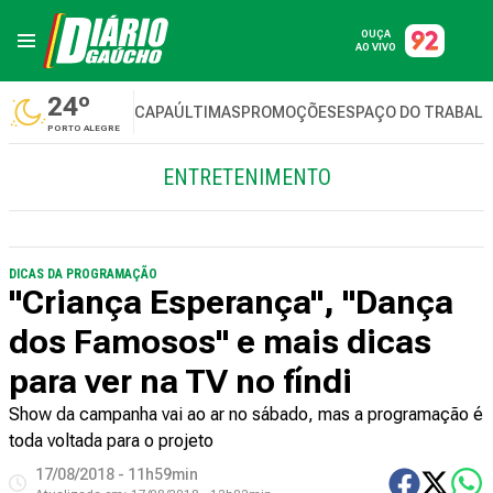
OUÇA
AO VIVO
24º
CAPA
ÚLTIMAS
PROMOÇÕES
ESPAÇO DO TRABAL
PORTO ALEGRE
ENTRETENIMENTO
DICAS DA PROGRAMAÇÃO
"Criança Esperança", "Dança
dos Famosos" e mais dicas
para ver na TV no fíndi
Show da campanha vai ao ar no sábado, mas a programação é
toda voltada para o projeto
17/08/2018 - 11h59min