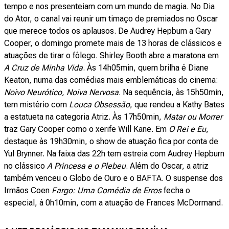
tempo e nos presenteiam com um mundo de magia. No Dia
do Ator, o canal vai reunir um timaço de premiados no Oscar
que merece todos os aplausos. De Audrey Hepburn a Gary
Cooper, o domingo promete mais de 13 horas de clássicos e
atuações de tirar o fôlego. Shirley Booth abre a maratona em
A Cruz de Minha Vida
. Às 14h05min, quem brilha é Diane
Keaton, numa das comédias mais emblemáticas do cinema:
Noivo Neurótico, Noiva Nervosa
. Na sequência, às 15h50min,
tem mistério com
Louca Obsessão
, que rendeu a Kathy Bates
a estatueta na categoria Atriz. Às 17h50min,
Matar ou Morrer
traz Gary Cooper como o xerife Will Kane. Em
O Rei e Eu
,
destaque às 19h30min, o show de atuação fica por conta de
Yul Brynner. Na faixa das 22h tem estreia com Audrey Hepburn
no clássico
A Princesa e o Plebeu
. Além do Oscar, a atriz
também venceu o Globo de Ouro e o BAFTA. O suspense dos
Irmãos Coen
Fargo: Uma Comédia de Erros
fecha o
especial, à 0h10min, com a atuação de Frances McDormand.