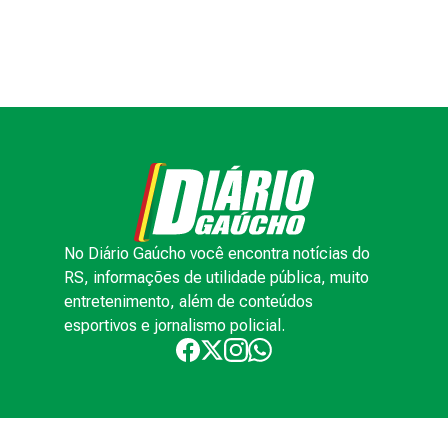
No Diário Gaúcho você encontra notícias do
RS, informações de utilidade pública, muito
entretenimento, além de conteúdos
esportivos e jornalismo policial.