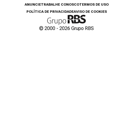
ANUNCIE
TRABALHE CONOSCO
TERMOS DE USO
POLÍTICA DE PRIVACIDADE
AVISO DE COOKIES
© 2000 -
2026
Grupo RBS