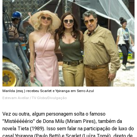
Marilda (esq.) recebeu Scarlet e Ypiranga em Serro Azul
Estevam Avellar / TV Globo/Divulgação
Vez ou outra, algum personagem solta o famoso
"Mistééééério" de Dona Milu (Miriam Pires), também da
novela Tieta (1989). Isso sem falar na participação de luxo do
casal Ypiranga (Paulo Betti) e Scarlet (Luíza Tomé), direto de