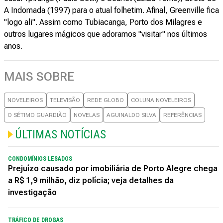
A Indomada (1997) para o atual folhetim. Afinal, Greenville fica
"logo ali". Assim como Tubiacanga, Porto dos Milagres e
outros lugares mágicos que adoramos "visitar" nos últimos
anos.
MAIS SOBRE
NOVELEIROS
TELEVISÃO
REDE GLOBO
COLUNA NOVELEIROS
O SÉTIMO GUARDIÃO
NOVELAS
AGUINALDO SILVA
REFERÊNCIAS
ÚLTIMAS NOTÍCIAS
CONDOMÍNIOS LESADOS
Prejuízo causado por imobiliária de Porto Alegre chega
a R$ 1,9 milhão, diz polícia; veja detalhes da
investigação
TRÁFICO DE DROGAS