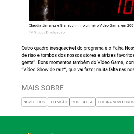
Claudia Jimenez e Gianecchini no primeiro Vídeo Game, em 200
TV Globo / Divulgação
Outro quadro inesquecível do programa é o Falha Noss
de riso e tombos dos nossos atores e atrizes favori
gente". Bons momentos também do Vídeo Game, coma
"Vídeo Show de raiz", que vai fazer muita falta nas no
MAIS SOBRE
NOVELEIROS
TELEVISÃO
REDE GLOBO
COLUNA NOVELEIROS