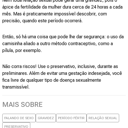
Nem toda relação sexual pode gerar uma gravidez, pois o
ápice da fertilidade da mulher dura cerca de 24 horas a cada
mês. Mas é praticamente impossível descobrir, com
precisão, quando este período ocorrerá.
Então, só há uma coisa que pode lhe dar segurança: o uso da
camisinha aliado a outro método contraceptivo, como a
pílula, por exemplo.
Não corra riscos! Use o preservativo, inclusive, durante as
preliminares. Além de evitar uma gestação indesejada, você
fica livre de qualquer tipo de doença sexualmente
transmissível.
MAIS SOBRE
FALANDO DE SEXO
GRAVIDEZ
PERÍODO FÉRTIR
RELAÇÃO SEXUAL
PRESERVATIVO