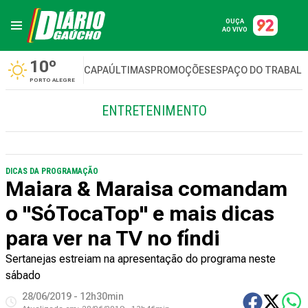
OUÇA
AO VIVO
10º
CAPA
ÚLTIMAS
PROMOÇÕES
ESPAÇO DO TRABAL
PORTO ALEGRE
ENTRETENIMENTO
DICAS DA PROGRAMAÇÃO
Maiara & Maraisa comandam
o "SóTocaTop" e mais dicas
para ver na TV no fíndi
Sertanejas estreiam na apresentação do programa neste
sábado
28/06/2019 - 12h30min