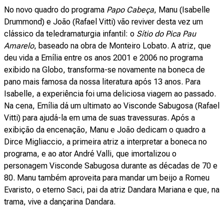
No novo quadro do programa
Papo Cabeça
, Manu (Isabelle
Drummond) e João (Rafael Vitti) vão reviver desta vez um
clássico da teledramaturgia infantil: o
Sítio do Pica Pau
Amarelo
, baseado na obra de Monteiro Lobato. A atriz, que
deu vida a Emília entre os anos 2001 e 2006 no programa
exibido na Globo, transforma-se novamente na boneca de
pano mais famosa da nossa literatura após 13 anos. Para
Isabelle, a experiência foi uma deliciosa viagem ao passado.
Na cena, Emília dá um ultimato ao Visconde Sabugosa (Rafael
Vitti) para ajudá-la em uma de suas travessuras. Após a
exibição da encenação, Manu e João dedicam o quadro a
Dirce Migliaccio, a primeira atriz a interpretar a boneca no
programa, e ao ator André Valli, que imortalizou o
personagem Visconde Sabugosa durante as décadas de 70 e
80. Manu também aproveita para mandar um beijo a Romeu
Evaristo, o eterno Saci, pai da atriz Dandara Mariana e que, na
trama, vive a dançarina Dandara.