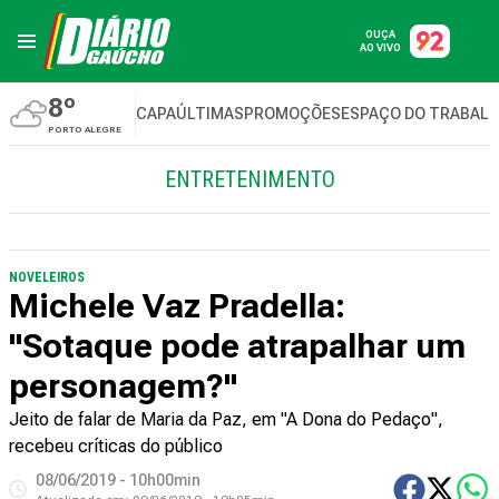
OUÇA
AO VIVO
8º
CAPA
ÚLTIMAS
PROMOÇÕES
ESPAÇO DO TRABAL
PORTO ALEGRE
ENTRETENIMENTO
NOVELEIROS
Michele Vaz Pradella:
"Sotaque pode atrapalhar um
personagem?"
Jeito de falar de Maria da Paz, em "A Dona do Pedaço",
recebeu críticas do público
08/06/2019 - 10h00min