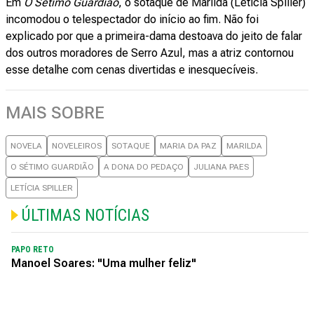
Em
O Sétimo Guardião
, o sotaque de Marilda (Letícia Spiller)
incomodou o telespectador do início ao fim. Não foi
explicado por que a primeira-dama destoava do jeito de falar
dos outros moradores de Serro Azul, mas a atriz contornou
esse detalhe com cenas divertidas e inesquecíveis.
MAIS SOBRE
NOVELA
NOVELEIROS
SOTAQUE
MARIA DA PAZ
MARILDA
O SÉTIMO GUARDIÃO
A DONA DO PEDAÇO
JULIANA PAES
LETÍCIA SPILLER
ÚLTIMAS NOTÍCIAS
PAPO RETO
Manoel Soares: "Uma mulher feliz"