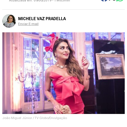
Atualizada em:
09/06/2019 - 19h05min
MICHELE VAZ PRADELLA
Enviar E-mail
João Miguel Júnior / TV Globo/Divulgação