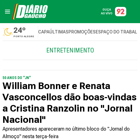
OUÇA
AO VIVO
24º
CAPA
ÚLTIMAS
PROMOÇÕES
ESPAÇO DO TRABAL
PORTO ALEGRE
ENTRETENIMENTO
50 ANOS DO "JN"
William Bonner e Renata
Vasconcellos dão boas-vindas
a Cristina Ranzolin no "Jornal
Nacional"
Apresentadores apareceram no último bloco do "Jornal do
Almoço" nesta terça-feira