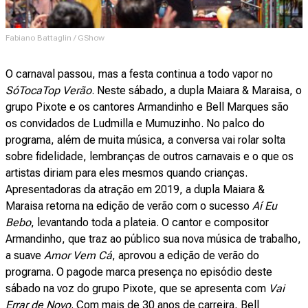
Fabiano Battaglin / GShow
O carnaval passou, mas a festa continua a todo vapor no
SóTocaTop Verão
. Neste sábado, a dupla Maiara & Maraisa, o
grupo Pixote e os cantores Armandinho e Bell Marques são
os convidados de Ludmilla e Mumuzinho. No palco do
programa, além de muita música, a conversa vai rolar solta
sobre fidelidade, lembranças de outros carnavais e o que os
artistas diriam para eles mesmos quando crianças.
Apresentadoras da atração em 2019, a dupla Maiara &
Maraisa retorna na edição de verão com o sucesso
Aí Eu
Bebo
, levantando toda a plateia. O cantor e compositor
Armandinho, que traz ao público sua nova música de trabalho,
a suave
Amor Vem Cá
, aprovou a edição de verão do
programa. O pagode marca presença no episódio deste
sábado na voz do grupo Pixote, que se apresenta com
Vai
Errar de Novo
. Com mais de 30 anos de carreira, Bell