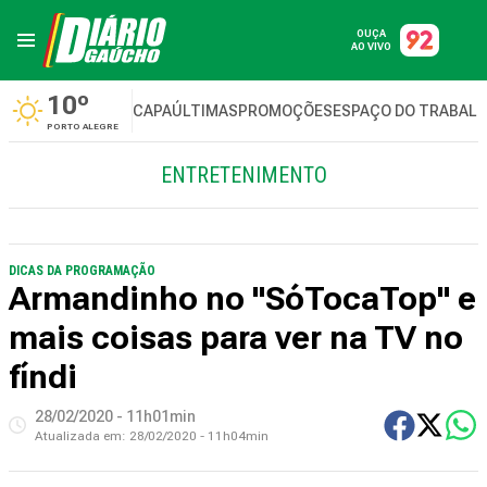
OUÇA
AO VIVO
10º
CAPA
ÚLTIMAS
PROMOÇÕES
ESPAÇO DO TRABAL
PORTO ALEGRE
ENTRETENIMENTO
DICAS DA PROGRAMAÇÃO
Armandinho no "SóTocaTop" e
mais coisas para ver na TV no
fíndi
28/02/2020 - 11h01min
Atualizada em:
28/02/2020 - 11h04min