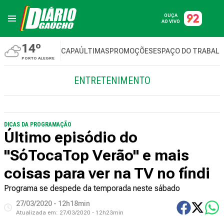
OUÇA
AO VIVO
14º
CAPA
ÚLTIMAS
PROMOÇÕES
ESPAÇO DO TRABAL
PORTO ALEGRE
ENTRETENIMENTO
DICAS DA PROGRAMAÇÃO
Último episódio do
"SóTocaTop Verão" e mais
coisas para ver na TV no fíndi
Programa se despede da temporada neste sábado
27/03/2020 - 12h18min
Atualizada em:
27/03/2020 - 12h23min