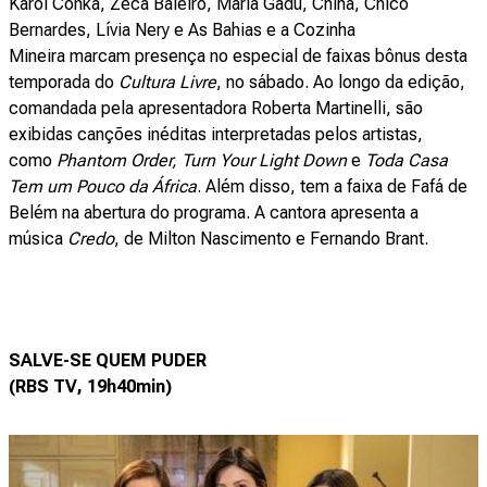
Karol Conka, Zeca Baleiro, Maria Gadú, China, Chico
Bernardes, Lívia Nery e As Bahias e a Cozinha
Mineira marcam presença no especial de faixas bônus desta
temporada do
Cultura Livre
, no sábado. Ao longo da edição,
comandada pela apresentadora Roberta Martinelli, são
exibidas canções inéditas interpretadas pelos artistas,
como
Phantom Order, Turn Your Light Down
e
Toda Casa
Tem um Pouco da África
. Além disso, tem a faixa de Fafá de
Belém na abertura do programa. A cantora apresenta a
música
Credo
, de Milton Nascimento e Fernando Brant.
SALVE-SE QUEM PUDER
(RBS TV, 19h40min)