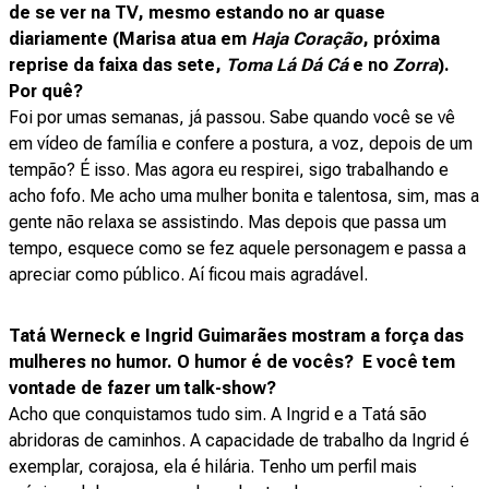
de se ver na TV, mesmo estando no ar quase
diariamente (Marisa atua em
Haja Coração
, próxima
reprise da faixa das sete,
Toma Lá Dá Cá
e no
Zorra
).
Por quê?
Foi por umas semanas, já passou. Sabe quando você se vê
em vídeo de família e confere a postura, a voz, depois de um
tempão? É isso. Mas agora eu respirei, sigo trabalhando e
acho fofo. Me acho uma mulher bonita e talentosa, sim, mas a
gente não relaxa se assistindo. Mas depois que passa um
tempo, esquece como se fez aquele personagem e passa a
apreciar como público. Aí ficou mais agradável.
Tatá Werneck
e
Ingrid Guimarães
mostram a força das
mulheres no humor. O humor é de vocês? E você tem
vontade de fazer um talk-show?
Acho que conquistamos tudo sim. A Ingrid e a Tatá são
abridoras de caminhos. A capacidade de trabalho da Ingrid é
exemplar, corajosa, ela é hilária. Tenho um perfil mais