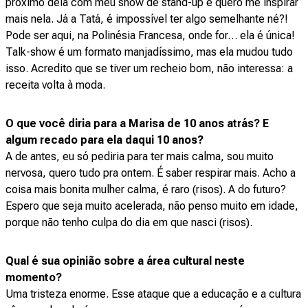
próximo dela com meu show de stand-up e quero me inspirar
mais nela. Já a Tatá, é impossível ter algo semelhante né?!
Pode ser aqui, na Polinésia Francesa, onde for… ela é única!
Talk-show é um formato manjadíssimo, mas ela mudou tudo
isso. Acredito que se tiver um recheio bom, não interessa: a
receita volta à moda.
O que você diria para a Marisa de 10 anos atrás? E
algum recado para ela daqui 10 anos?
A de antes, eu só pediria para ter mais calma, sou muito
nervosa, quero tudo pra ontem. É saber respirar mais. Acho a
coisa mais bonita mulher calma, é raro (risos). A do futuro?
Espero que seja muito acelerada, não penso muito em idade,
porque não tenho culpa do dia em que nasci (risos).
Qual é sua opinião sobre a área cultural neste
momento?
Uma tristeza enorme. Esse ataque que a educação e a cultura