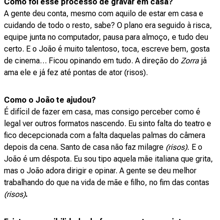
Como foi esse processo de gravar em casa?
A gente deu conta, mesmo com aquilo de estar em casa e
cuidando de todo o resto, sabe? O plano era seguido à risca,
equipe junta no computador, pausa para almoço, e tudo deu
certo. E o João é muito talentoso, toca, escreve bem, gosta
de cinema… Ficou opinando em tudo. A direção do
Zorra
já
ama ele e já fez até pontas de ator (risos).
Como o João te ajudou?
É difícil de fazer em casa, mas consigo perceber como é
legal ver outros formatos nascendo. Eu sinto falta do teatro e
fico decepcionada com a falta daquelas palmas do câmera
depois da cena. Santo de casa não faz milagre
(risos).
E o
João é um déspota. Eu sou tipo aquela mãe italiana que grita,
mas o João adora dirigir e opinar. A gente se deu melhor
trabalhando do que na vida de mãe e filho, no fim das contas
(risos)
.