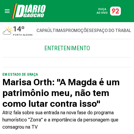
OUÇA
AO VIVO
14º
CAPA
ÚLTIMAS
PROMOÇÕES
ESPAÇO DO TRABAL
PORTO ALEGRE
ENTRETENIMENTO
EM ESTADO DE GRAÇA
Marisa Orth: "A Magda é um
patrimônio meu, não tem
como lutar contra isso"
Atriz fala sobre sua entrada na nova fase do programa
humorístico "Zorra" e a importância da personagem que
consagrou na TV