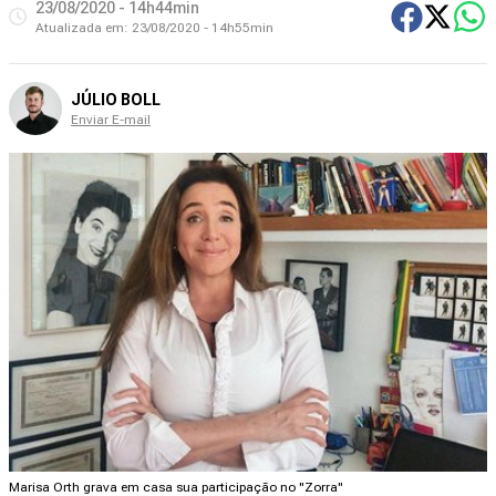
23/08/2020 - 14h44min
Atualizada em:
23/08/2020 - 14h55min
JÚLIO BOLL
Enviar E-mail
Marisa Orth grava em casa sua participação no "Zorra"