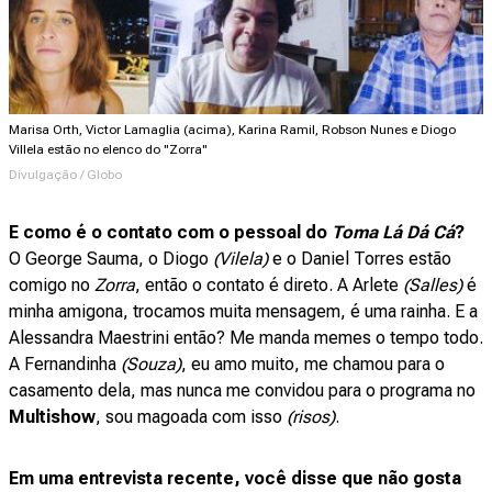
Marisa Orth, Victor Lamaglia (acima), Karina Ramil, Robson Nunes e Diogo
Villela estão no elenco do "Zorra"
Divulgação / Globo
E como é o contato com o pessoal do
Toma Lá Dá Cá
?
O George Sauma, o Diogo
(Vilela)
e o Daniel Torres estão
comigo no
Zorra
, então o contato é direto. A Arlete
(Salles)
é
minha amigona, trocamos muita mensagem, é uma rainha. E a
Alessandra Maestrini então? Me manda memes o tempo todo.
A Fernandinha
(Souza)
, eu amo muito, me chamou para o
casamento dela, mas nunca me convidou para o programa no
Multishow
, sou magoada com isso
(risos)
.
Em uma entrevista recente, você disse que não gosta