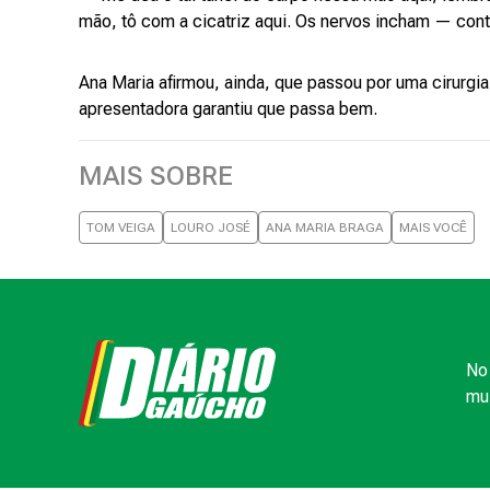
mão, tô com a cicatriz aqui. Os nervos incham — cont
Ana Maria afirmou, ainda, que passou por uma cirurgia
apresentadora garantiu que passa bem.
MAIS SOBRE
TOM VEIGA
LOURO JOSÉ
ANA MARIA BRAGA
MAIS VOCÊ
No 
mui