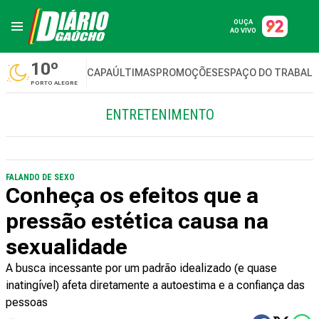
OUÇA
AO VIVO
10º
CAPA
ÚLTIMAS
PROMOÇÕES
ESPAÇO DO TRABAL
PORTO ALEGRE
ENTRETENIMENTO
FALANDO DE SEXO
Conheça os efeitos que a
pressão estética causa na
sexualidade
A busca incessante por um padrão idealizado (e quase
inatingível) afeta diretamente a autoestima e a confiança das
pessoas