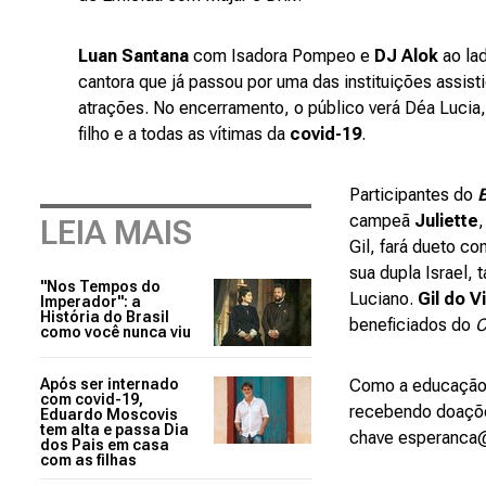
Luan Santana
com Isadora Pompeo e
DJ Alok
ao la
cantora que já passou por uma das instituições assis
atrações. No encerramento, o público verá Déa Luci
filho e a todas as vítimas da
covid-19
.
Participantes do
campeã
Juliette
LEIA MAIS
Gil, fará dueto c
sua dupla Israel
"Nos Tempos do
Luciano.
Gil do V
Imperador": a
História do Brasil
beneficiados do
C
como você nunca viu
Após ser internado
Como a educação
com covid-19,
recebendo doaç
Eduardo Moscovis
tem alta e passa Dia
chave esperanca
dos Pais em casa
com as filhas