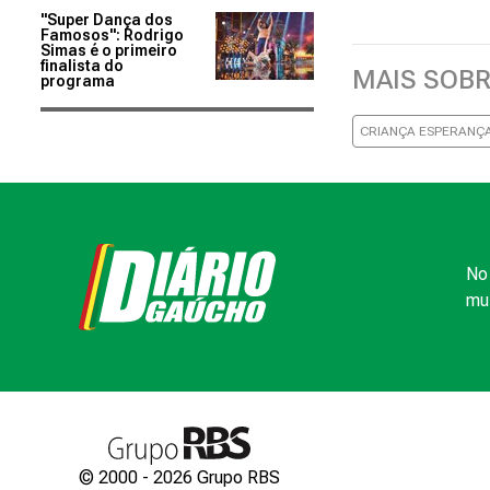
"Super Dança dos
Famosos": Rodrigo
Simas é o primeiro
finalista do
MAIS SOB
programa
CRIANÇA ESPERANÇ
No 
mui
© 2000 -
2026
Grupo RBS