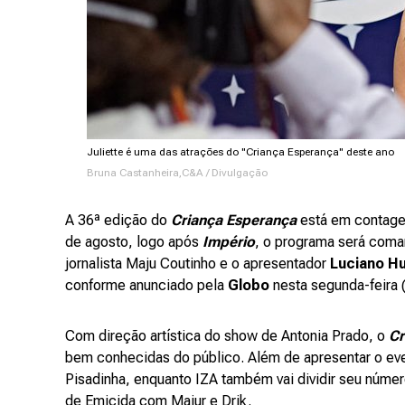
Juliette é uma das atrações do "Criança Esperança" deste ano
Bruna Castanheira,C&A / Divulgação
A 36ª edição do
Criança Esperança
está em contage
de agosto, logo após
Império
, o programa será com
jornalista Maju Coutinho e o apresentador
Luciano H
conforme anunciado pela
Globo
nesta segunda-feira (
Com direção artística do show de Antonia Prado, o
Cr
bem conhecidas do público. Além de apresentar o ev
Pisadinha, enquanto IZA também vai dividir seu núme
de Emicida com Majur e Drik.