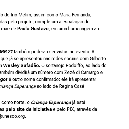
do do trio Melim, assim como Maria Fernanda,
tidas pelo projeto, completam a escalação de
a, mãe de
Paulo Gustavo
, em uma homenagem ao
BBB 21
também poderão ser vistos no evento. A
, que já se apresentou nas redes sociais com Gilberto
om
Wesley Safadão.
O sertanejo Rodolffo, ao lado de
, também dividirá um número com Zezé di Camargo e
igor
é outro nome confirmado: ele irá apresentar
riança Esperança
ao lado de Regina Casé.
 como norte, o
Criança Esperança
já está
ões
pelo site da iniciativa
e pelo PIX, através da
@unesco.org.