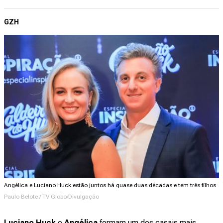
GZH
Angélica e Luciano Huck estão juntos há quase duas décadas e tem três filhos
Paulo Belote / TV Globo/Divulgação
Luciano Huck
e
Angélica
formam um dos casais mais