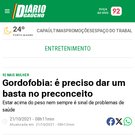
OUÇA
AO VIVO
24º
CAPA
ÚLTIMAS
PROMOÇÕES
ESPAÇO DO TRABAL
PORTO ALEGRE
ENTRETENIMENTO
92 MAIS MULHER
Gordofobia: é preciso dar um
basta no preconceito
Estar acima do peso nem sempre é sinal de problemas de
saúde
21/10/2021 - 08h11min
Atualizada em:
21/10/2021 - 08h12min