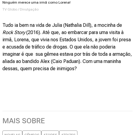
Ninguém merece uma irmã como Lorena!
TV Globo / Divulgação
Tudo ia bem na vida de Julia (Nathalia Dill), a mocinha de
Rock Story
(2016). Até que, ao embarcar para uma visita à
irmã, Lorena, que vivia nos Estados Unidos, a jovem foi presa
e acusada de tráfico de drogas. O que ela não poderia
imaginar é que sua gêmea estava por trás de toda a armação,
aliada ao bandido Alex (Caio Paduan). Com uma maninha
dessas, quem precisa de inimigos?
MAIS SOBRE
NOVELAS
GÊMEOS
ATORES
ATRIZES