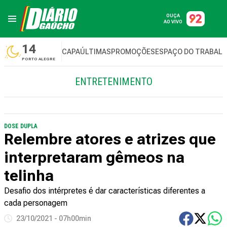
OUÇA
AO VIVO
14
CAPA
ÚLTIMAS
PROMOÇÕES
ESPAÇO DO TRABAL
PORTO ALEGRE
ENTRETENIMENTO
DOSE DUPLA
Relembre atores e atrizes que
interpretaram gêmeos na
telinha
Desafio dos intérpretes é dar características diferentes a
cada personagem
23/10/2021 - 07h00min