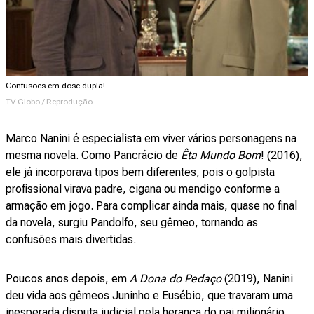
Confusões em dose dupla!
TV Globo / Reprodução
Marco Nanini é especialista em viver vários personagens na
mesma novela. Como Pancrácio de
Êta Mundo Bom
! (2016),
ele já incorporava tipos bem diferentes, pois o golpista
profissional virava padre, cigana ou mendigo conforme a
armação em jogo. Para complicar ainda mais, quase no final
da novela, surgiu Pandolfo, seu gêmeo, tornando as
confusões mais divertidas.
Poucos anos depois, em
A Dona do Pedaço
(2019), Nanini
deu vida aos gêmeos Juninho e Eusébio, que travaram uma
inesperada disputa judicial pela herança do pai milionário.