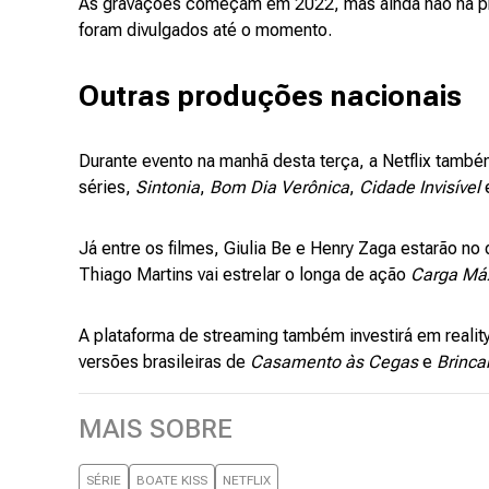
As gravações começam em 2022, mas ainda não há pre
foram divulgados até o momento.
Outras produções nacionais
Durante evento na manhã desta terça, a Netflix também
séries,
Sintonia
,
Bom Dia Verônica
,
Cidade Invisível
Já entre os filmes, Giulia Be e Henry Zaga estarão n
Thiago Martins vai estrelar o longa de ação
Carga Má
A plataforma de streaming também investirá em reali
versões brasileiras de
Casamento às Cegas
e
Brinc
MAIS SOBRE
SÉRIE
BOATE KISS
NETFLIX