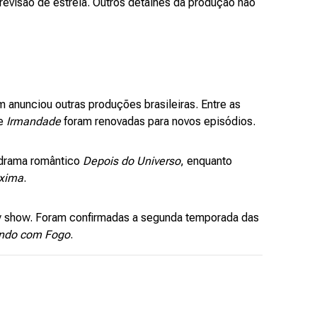
visão de estreia. Outros detalhes da produção não
 anunciou outras produções brasileiras. Entre as
e
Irmandade
foram renovadas para novos episódios.
o drama romântico
Depois do Universo
, enquanto
xima
.
ty show. Foram confirmadas a segunda temporada das
ando com Fogo
.