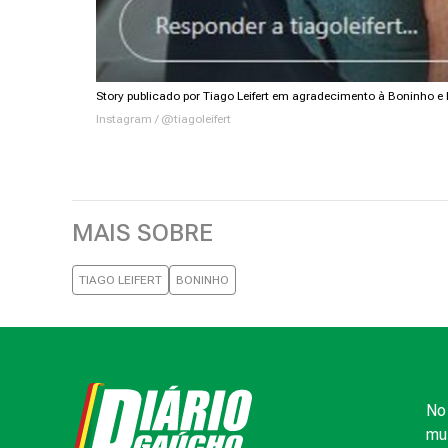
Story publicado por Tiago Leifert em agradecimento à Boninho e 
Instagram / @tiagoleifert
MAIS SOBRE
TIAGO LEIFERT
BONINHO
No 
mui