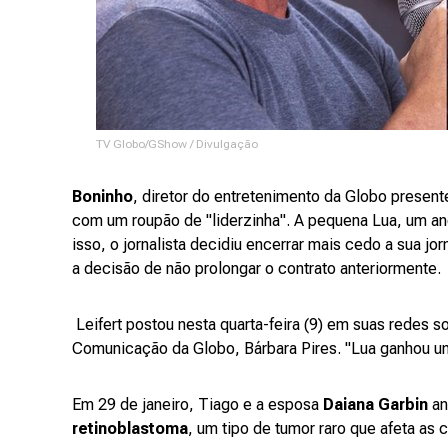
TV Globo/GShow / Divulgação
Boninho
, diretor do entretenimento da Globo present
com um roupão de "liderzinha". A pequena Lua, um ano
isso, o jornalista decidiu encerrar mais cedo a sua j
a decisão de não prolongar o contrato anteriormente.
Leifert postou nesta quarta-feira (9) em suas redes s
Comunicação da Globo, Bárbara Pires. "Lua ganhou um 
Em 29 de janeiro, Tiago e a esposa
Daiana Garbin
an
retinoblastoma
, um tipo de tumor raro que afeta as c