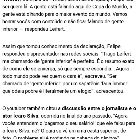
sei quem lá. A gente está falando aqui de Copa do Mundo, a
gente está olhando para o maior evento do mundo. Vamos
honrar vocês com conteúdo e não ficar falando de gente
inferior — respondeu Leifert.
Assim que tomou conhecimento da declaração, Felipe
respondeu o apresentador nas redes sociais. "Tiago Leifert
me chamando de 'gente inferior' é perfeito. É o resumo exato
de como ele se enxerga, só que sempre escondia... Agora
todo mundo pode ver quem o cara é", escreveu. "Ser
chamado de 'gente inferior' por um sapatênis 'faria limmer'
que odeia pobre é literalmente um elogio", acrescentou.
O youtuber também citou a
discussão entre o jornalista e o
ator Ícaro Silva
, ocorrida no final do ano passado. "Agora
vocês entendem o 'pagamos o seu salário!' que ele falou para
o Ícaro Silva, né? O cara se vê em uma casta superior, de
fato. O problema ali é profundo na cabeça do playboy",