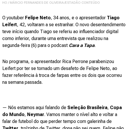
HO / MÁRCIO FERNANDES DE OLIVEIRA/ESTADÃO CONTEÚDO
O youtuber
Felipe Neto
, 34 anos, e o apresentador
Tiago
Leifert
, 42, voltaram a se estranhar. O novo desentendimento
teve início quando Tiago se referiu ao influenciador digital
como inferior, durante uma entrevista que realizou na
segunda-feira (6) para o podcast
Cara a Tapa
.
No programa, o apresentador Rica Perrone parabenizou
Leifert por ter se tornado um desafeto de Felipe Neto, ao
fazer referência à troca de farpas entre os dois que ocorreu
na semana passada.
— Nós estamos aqui falando de
Seleção Brasileira
,
Copa
do Mundo
,
Neymar
. Vamos manter o nível alto e voltar a
falar de futebol do que perder tempo com galerinha de
Twitter
, trolzinho de Twitter, dona não sei quem, Felipe não