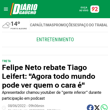
OUÇA
AO VIVO
14º
CAPA
ÚLTIMAS
PROMOÇÕES
ESPAÇO DO TRABAL
PORTO ALEGRE
ENTRETENIMENTO
TRETA
Felipe Neto rebate Tiago
Leifert: "Agora todo mundo
pode ver quem o cara é"
Apresentador chamou youtuber de "gente inferior" durante
participação em podcast
08/06/2022 - 09h06min