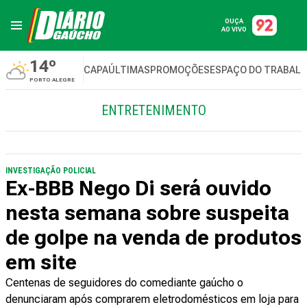
OUÇA
AO VIVO
14º
CAPA
ÚLTIMAS
PROMOÇÕES
ESPAÇO DO TRABAL
PORTO ALEGRE
ENTRETENIMENTO
INVESTIGAÇÃO POLICIAL
Ex-BBB Nego Di será ouvido
nesta semana sobre suspeita
de golpe na venda de produtos
em site
Centenas de seguidores do comediante gaúcho o
denunciaram após comprarem eletrodomésticos em loja para