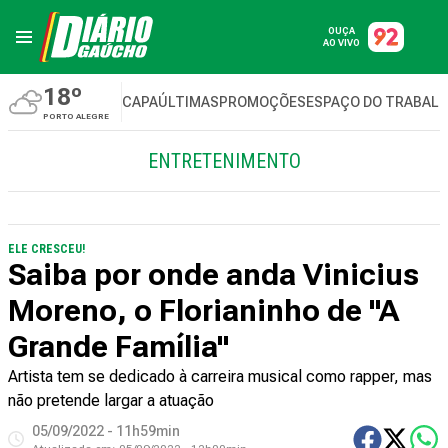
OUÇA
AO VIVO
18º
CAPA
ÚLTIMAS
PROMOÇÕES
ESPAÇO DO TRABAL
PORTO ALEGRE
ENTRETENIMENTO
ELE CRESCEU!
Saiba por onde anda Vinicius
Moreno, o Florianinho de "A
Grande Família"
Artista tem se dedicado à carreira musical como rapper, mas
não pretende largar a atuação
05/09/2022 - 11h59min