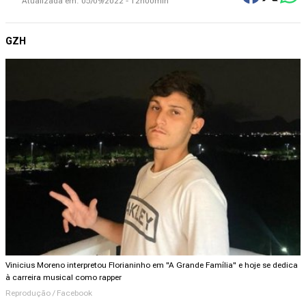
Atualizada em:
05/09/2022 - 12h00min
GZH
Vinicius Moreno interpretou Florianinho em "A Grande Família" e hoje se dedica
à carreira musical como rapper
Reprodução / Facebook