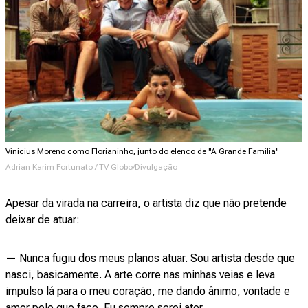
Vinicius Moreno como Florianinho, junto do elenco de "A Grande Família"
Adrían Karím Fortunato / TV Globo/Divulgação
Apesar da virada na carreira, o artista diz que não pretende
deixar de atuar:
— Nunca fugiu dos meus planos atuar. Sou artista desde que
nasci, basicamente. A arte corre nas minhas veias e leva
impulso lá para o meu coração, me dando ânimo, vontade e
amor pelo que faço. Eu sempre serei ator.