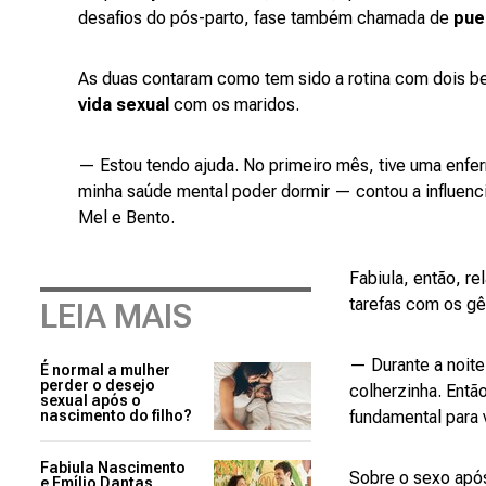
desafios do pós-parto, fase também chamada de
pue
As duas contaram como tem sido a rotina com dois 
vida sexual
com os maridos.
— Estou tendo ajuda. No primeiro mês, tive uma enfer
minha saúde mental poder dormir — contou a influenci
Mel e Bento.
Fabiula, então, r
tarefas com os g
LEIA MAIS
— Durante a noite,
É normal a mulher
perder o desejo
colherzinha. Então
sexual após o
nascimento do filho?
fundamental para 
Fabiula Nascimento
Sobre o sexo após
e Emílio Dantas