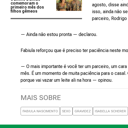
comemoram o
agosto, disse aind
primeiro mês dos
filhos gêmeos
isso, ainda não s
parceiro, Rodrigo
— Ainda não estou pronta — declarou.
Fabiula reforçou que é preciso ter paciência neste 
— O mais importante é você ter um parceiro, um cara 
mês. É um momento de muita paciência para o casal. Qua
porque vai vazar um leite ali na hora — opinou.
MAIS SOBRE
FABIULA NASCIMENTO
SEXO
GRAVIDEZ
ISABELLA SCHERER