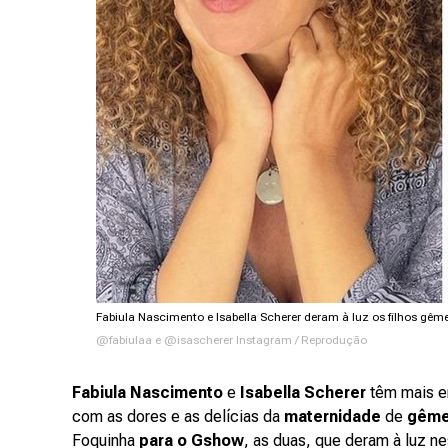
Fabiula Nascimento e Isabella Scherer deram à luz os filhos gêm
@fabiulaa e @isascherer Instagram / Reprodução
Fabiula Nascimento
e
Isabella Scherer
têm mais e
com as dores e as delícias da
maternidade
de
gêm
Foquinha
para o Gshow
, as duas, que deram à luz n